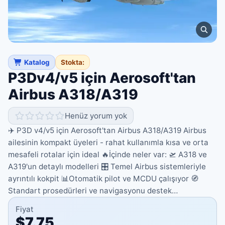
Katalog
Stokta:
P3Dv4/v5 için Aerosoft'tan
Airbus A318/A319
Henüz yorum yok
✈️ P3D v4/v5 için Aerosoft'tan Airbus A318/A319 Airbus
ailesinin kompakt üyeleri - rahat kullanımla kısa ve orta
mesafeli rotalar için ideal 🔥İçinde neler var: 🛫 A318 ve
A319'un detaylı modelleri 🎛 Temel Airbus sistemleriyle
ayrıntılı kokpit 📊Otomatik pilot ve MCDU çalışıyor 🧭
Standart prosedürleri ve navigasyonu destek…
Fiyat
$7.75