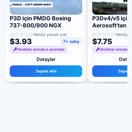
P3D için PMDG Boeing
P3Dv4/v5 için
737-800/900 NGX
Aerosoft'tan A
A320/A321
Henüz yorum yok
Henüz y
$3.93
$7.75
7+ satış
Anahtar anında e-postada
Anahtar anında e
Detaylar
Detay
Sepete ekle
Sepete 