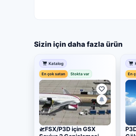
Sizin için daha fazla ürün
Katalog
En çok satan
Stokta var
En ç
🛫FSX/P3D için GSX
P3D