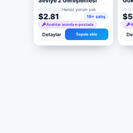
Seviye 2 Genişlemesi
Gök
etk
Henüz yorum yok
$2.81
$5
19+ satış
Anahtar anında e-postada
A
Detaylar
De
Sepete ekle