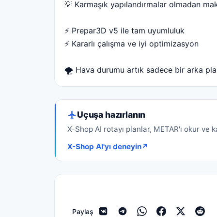
💡 Karmaşık yapılandırmalar olmadan mak
⚡️ Prepar3D v5 ile tam uyumluluk
⚡️ Kararlı çalışma ve iyi optimizasyon
🌪 Hava durumu artık sadece bir arka plan
Uçuşa hazırlanın
X-Shop AI rotayı planlar, METAR'ı okur ve kal
X-Shop AI'yı deneyin
↗
Paylaş