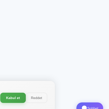
Kabul et
Reddet
Sohbet