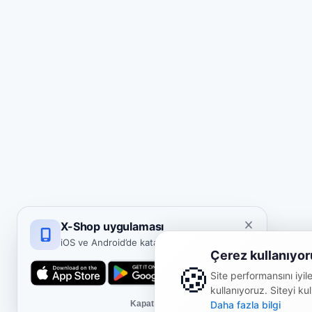
X-Shop uygulaması
iOS ve Android’de katalog ve satın alma.
Çerez kullanıyor
🍪
Site performansını iyile
kullanıyoruz. Siteyi k
Kapat
Daha fazla bilgi