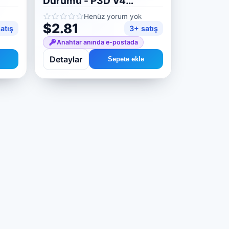
Durumu - P3D V4
Sürümü
Henüz yorum yok
$2.81
atış
3+ satış
Anahtar anında e-postada
Detaylar
Sepete ekle