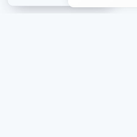
Mağaza
Yasal
Hakkımızda
Herkes
Tematik paketler
Gizlilik
Yorumlar
İade Po
Yenilikler
Teslim
Ortaklıklar ve projeler
Çerez P
Yorum 