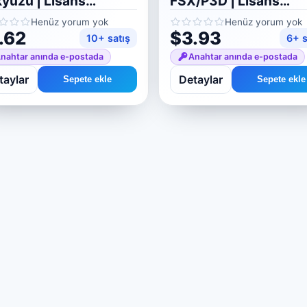
yüzü | Lisans
FSX/P3D | Lisans
inleştirme anahtarı
anahtarı
Henüz yorum yok
Henüz yorum yok
.62
$3.93
10+ satış
6+ s
nahtar anında e-postada
Anahtar anında e-postada
taylar
Detaylar
Sepete ekle
Sepete ekle