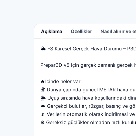
Açıklama
Özellikler
Nasıl alınır ve et
🌦 FS Küresel Gerçek Hava Durumu – P3
Açıklama
Prepar3D v5 için gerçek zamanlı gerçek h
🔥İçinde neler var:
🌍 Dünya çapında güncel METAR hava d
🌦 Uçuş sırasında hava koşullarındaki dina
☁️ Gerçekçi bulutlar, rüzgar, basınç ve gö
📡 Verilerin otomatik olarak indirilmesi v
⚙️ Gereksiz güçlükler olmadan hızlı kurul