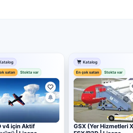
Katalog
Katalog
ok satan
Stokta var
En çok satan
Stokta var
 v4 için Aktif
GSX (Yer Hizmetleri X