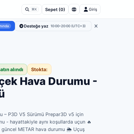
Sepet
(
0
)
Giriş
⌘K
Desteğe yaz
nında
10:00–20:00 (UTC+3)
atın alındı
Stokta:
rçek Hava Durumu -
ü
u – P3D V5 Sürümü Prepar3D v5 için
u - hayattakiyle aynı koşullarda uçun 🔥
nda güncel METAR hava durumu 🌦 Uçuş