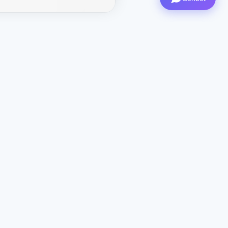
İletişim
CEO
: ceo@aviashop.online
Destek
: support@aviashop.online
—
yavaş yanıtlar
Satış ve Ortaklıklar
:
sales@aviashop.online
Telegram
: @xsSUPPORTonline
Telegram Kanalı
: @aviash0p
Asistan
: @xshop_assistant_bot
Bize Ulaşın