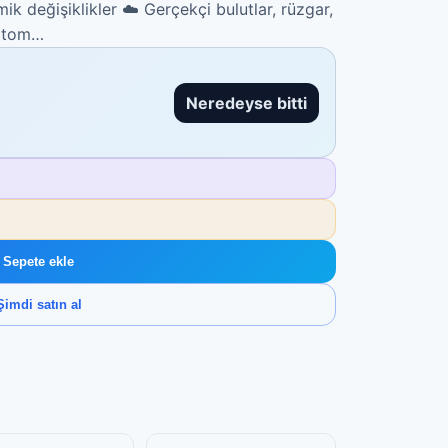
ik değişiklikler ☁️ Gerçekçi bulutlar, rüzgar,
 otom…
Neredeyse bitti
Sepete ekle
Şimdi satın al