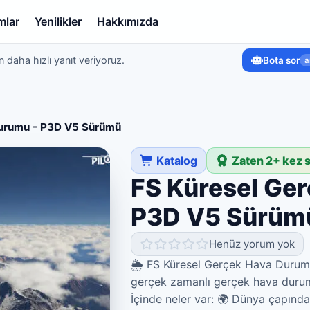
mlar
Yenilikler
Hakkımızda
 daha hızlı yanıt veriyoruz.
Bota sor
a
Durumu - P3D V5 Sürümü
Katalog
Zaten 2+ kez s
FS Küresel Ge
P3D V5 Sürüm
Henüz yorum yok
🌦 FS Küresel Gerçek Hava Durum
gerçek zamanlı gerçek hava durum
İçinde neler var: 🌍 Dünya çapı