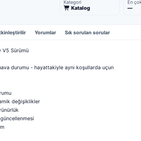
Kategori
En ço
Katalog
—
kinleştirilir
Yorumlar
Sık sorulan sorular
D V5 Sürümü
ava durumu - hayattakiyle aynı koşullarda uçun
urumu
mik değişiklikler
rünürlük
e güncellenmesi
um