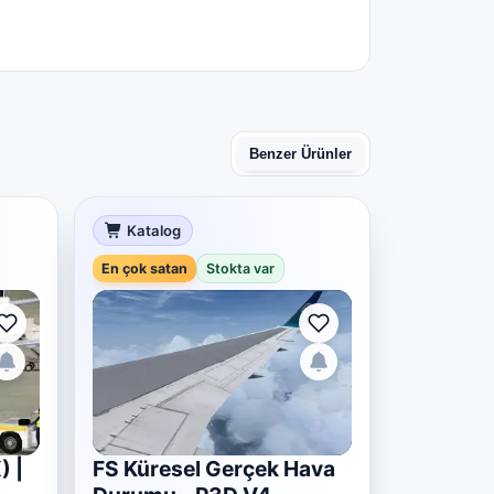
Benzer Ürünler
Katalog
En çok satan
Stokta var
) |
FS Küresel Gerçek Hava