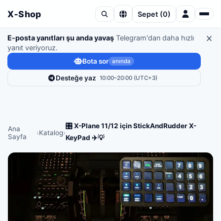
X‑Shop
Sepet
(
0
)
E-posta yanıtları şu anda yavaş
Telegram'dan daha hızlı
yanıt veriyoruz.
Bota sor
anında
Desteğe yaz
10:00–20:00 (UTC+3)
🎛️ X-Plane 11/12 için StickAndRudder X-
Ana
›
Katalog
›
Sayfa
KeyPad ✈️💡