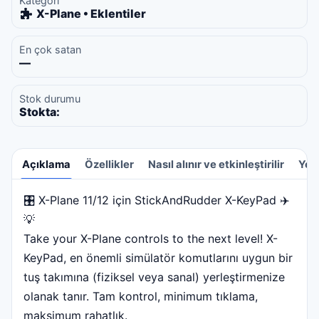
Kategori
X-Plane • Eklentiler
En çok satan
—
Stok durumu
Stokta:
Açıklama
Özellikler
Nasıl alınır ve etkinleştirilir
Yor
🎛️ X-Plane 11/12 için StickAndRudder X-KeyPad ✈️
Açıklama
💡
Take your X-Plane controls to the next level! X-
KeyPad, en önemli simülatör komutlarını uygun bir
tuş takımına (fiziksel veya sanal) yerleştirmenize
olanak tanır. Tam kontrol, minimum tıklama,
maksimum rahatlık.