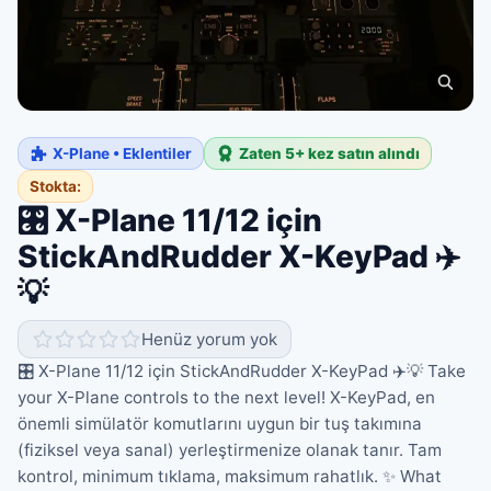
X-Plane • Eklentiler
Zaten 5+ kez satın alındı
Stokta:
🎛️ X-Plane 11/12 için
StickAndRudder X-KeyPad ✈️
💡
Henüz yorum yok
🎛️ X-Plane 11/12 için StickAndRudder X-KeyPad ✈️💡 Take
your X-Plane controls to the next level! X-KeyPad, en
önemli simülatör komutlarını uygun bir tuş takımına
(fiziksel veya sanal) yerleştirmenize olanak tanır. Tam
kontrol, minimum tıklama, maksimum rahatlık. ✨ What