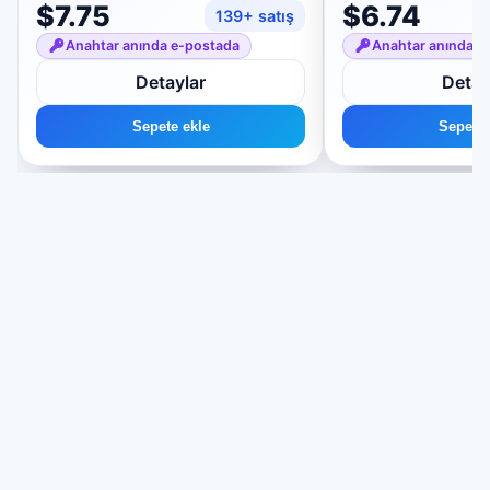
$7.75
$6.74
139+ satış
Anahtar anında e-postada
Anahtar anında e
Detaylar
Detay
Sepete ekle
Sepete 