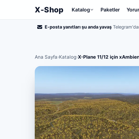
X‑Shop
Katalog
Paketler
Yoru
E-posta yanıtları şu anda yavaş
Telegram'dan
Ana Sayfa
›
Katalog
›
X-Plane 11/12 için xAmbie