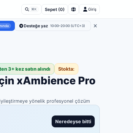
Sepet
(
0
)
Giriş
⌘K
Desteğe yaz
nında
10:00–20:00 (UTC+3)
ten 3+ kez satın alındı
Stokta:
için xAmbience Pro
ı iyileştirmeye yönelik profesyonel çözüm
Neredeyse bitti