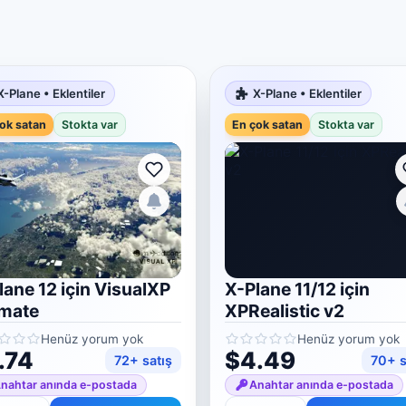
X-Plane • Eklentiler
X-Plane • Eklentiler
ok satan
Stokta var
En çok satan
Stokta var
lane 12 için VisualXP
X-Plane 11/12 için
imate
XPRealistic v2
Henüz yorum yok
Henüz yorum yok
.74
$4.49
72+ satış
70+ s
nahtar anında e-postada
Anahtar anında e-postada