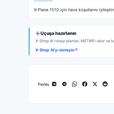
X-Plane 11/12 için hava koşullarını iyileş
Açıklama
Uçuşa hazırlanın
X-Shop AI rotayı planlar, METAR'ı okur ve kal
X-Shop AI'yı deneyin
↗
Paylaş