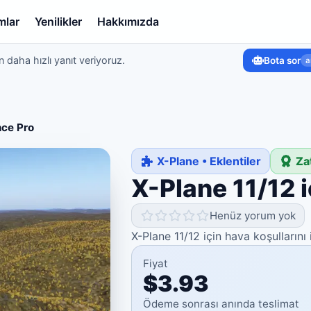
mlar
Yenilikler
Hakkımızda
 daha hızlı yanıt veriyoruz.
Bota sor
a
nce Pro
X-Plane • Eklentiler
Za
X-Plane 11/12 
Henüz yorum yok
X-Plane 11/12 için hava koşulların
Fiyat
$3.93
Ödeme sonrası anında teslimat