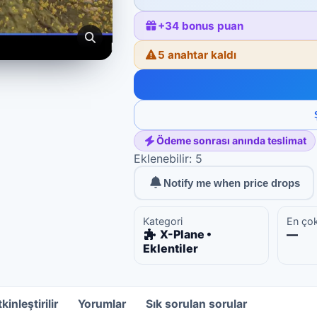
+
34
bonus puan
5 anahtar kaldı
Ödeme sonrası anında teslimat
Eklenebilir: 5
Notify me when price drops
Kategori
En ço
X-Plane •
—
Eklentiler
kinleştirilir
Yorumlar
Sık sorulan sorular