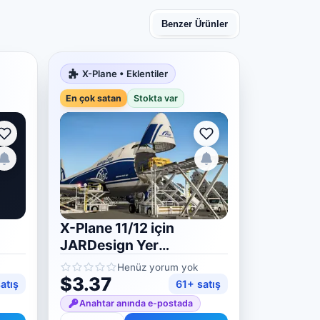
Benzer Ürünler
X-Plane • Eklentiler
En çok satan
Stokta var
X-Plane 11/12 için
JARDesign Yer
Hizmetleri Deluxe
Henüz yorum yok
$3.37
atış
61+ satış
Anahtar anında e-postada