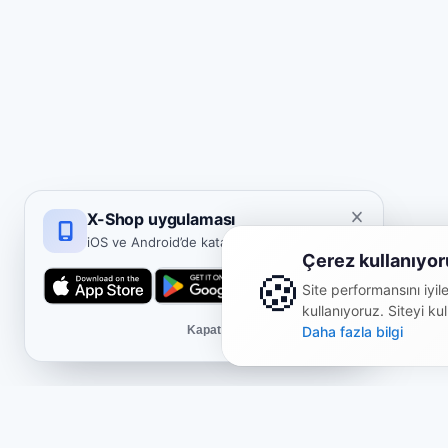
X-Shop uygulaması
iOS ve Android’de katalog ve satın alma.
Çerez kullanıyor
🍪
Site performansını iyile
kullanıyoruz. Siteyi k
Kapat
Daha fazla bilgi