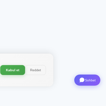
Kabul et
Reddet
Sohbet