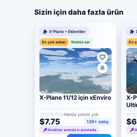
Sizin için daha fazla ürün
X-Plane • Eklentiler
En çok satan
Stokta var
En ç
X-Plane 11/12 için xEnviro
X-P
Ult
Henüz yorum yok
$7.75
$6
139+ satış
Anahtar anında e-postada
A