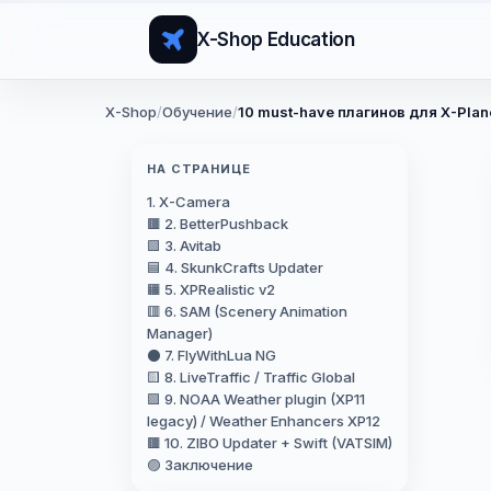
X-Shop Education
X-Shop
/
Обучение
/
10 must-have плагинов для X-Pla
НА СТРАНИЦЕ
1. X-Camera
🟫 2. BetterPushback
🟩 3. Avitab
🟦 4. SkunkCrafts Updater
🟧 5. XPRealistic v2
🟥 6. SAM (Scenery Animation
Manager)
⚫ 7. FlyWithLua NG
🟨 8. LiveTraffic / Traffic Global
🟪 9. NOAA Weather plugin (XP11
legacy) / Weather Enhancers XP12
🟫 10. ZIBO Updater + Swift (VATSIM)
🟣 Заключение