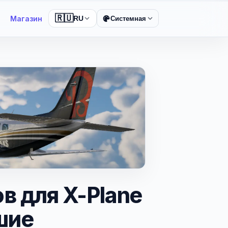
🇷🇺
Магазин
RU
Системная
в для X-Plane
шие