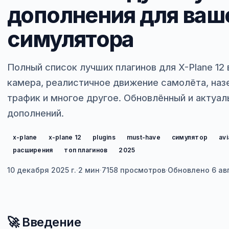
дополнения для ваш
симулятора
Полный список лучших плагинов для X-Plane 12 
камера, реалистичное движение самолёта, наз
трафик и многое другое. Обновлённый и актуал
дополнений.
x-plane
x-plane 12
plugins
must-have
симулятор
avi
расширения
топ плагинов
2025
10 декабря 2025 г.
·
2 мин
·
7158
просмотров
·
Обновлено
6 ав
🚀 Введение