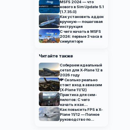
от студии
MSFS 2024 — что
нового в Sim Update 5.1
(1.7.35.0)
Как установить аддон
вручную — пошаговая
инструкция
С чего начать в MSFS
2024: первые 3 часа в
симуляторе
Читайте также
Собираем идеальный
сетап для X-Plane 12 в
2026 году
💸 Сколько реально
стоит вход в авиасим
(X-Plane 11/12)
Практика для сим-
пилотов: С чего
начать и как
развиваться
Как повысить FPS в X-
Plane 11/12 — Полное
руководство по
оптимизации (2025)