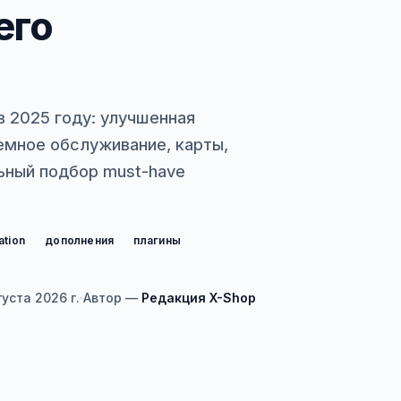
его
в 2025 году: улучшенная
емное обслуживание, карты,
ьный подбор must-have
ation
дополнения
плагины
густа 2026 г.
·
Автор —
Редакция X-Shop