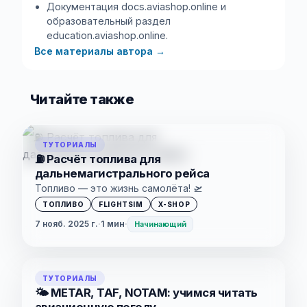
Документация docs.aviashop.online и
образовательный раздел
education.aviashop.online.
Все материалы автора
→
Читайте также
ТУТОРИАЛЫ
⛽ Расчёт топлива для
дальнемагистрального рейса
Топливо — это жизнь самолёта! 🛫
ТОПЛИВО
FLIGHTSIM
X-SHOP
7 нояб. 2025 г.
·
1 мин
·
Начинающий
ТУТОРИАЛЫ
🌤️ METAR, TAF, NOTAM: учимся читать
авиационную погоду