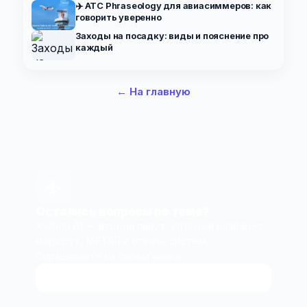
✈️ ATC Phraseology для авиасиммеров: как
говорить уверенно
Заходы на посадку: виды и пояснение про
каждый
← На главную
Остались вопросы по теме?
X-Shop AI — второй пилот, который разберёт
маршрут, METAR и отказы систем.
Спрашивайте на своём языке.
Спросить у X-Shop AI
↗