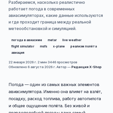
Разбираемся, насколько реалистично
работает погода в современных
авиасимуляторах, какие данные используются
и где проходит граница между реальной
метеообстановкой и симуляцией.
погода в авиасиме
metar
live weather
flight simulator
msfs
x-plane
реализм полёта
авиация
22 января 2026 г.
·
2 мин
·
3446
просмотров
·
Обновлено
6 августа 2026 г.
·
Автор —
Редакция X-Shop
Погода — один из самых важных элементов
авиасимулятора. Именно она влияет на взлёт,
посадку, расход топлива, работу автопилота
и общее ощущение полёта. Без живой и
правдоподобной погоды даже самый