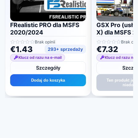
FRealistic PRO dla MSFS
GSX Pro (usłu
2020/2024
X) dla MSFS 
Brak opinii
Brak opin
€1.43
€7.32
293+ sprzedaży
Klucz od razu na e-mail
Klucz od razu na 
Szczegóły
Szcze
Dodaj do koszyka
Ten produkt jes
niedost