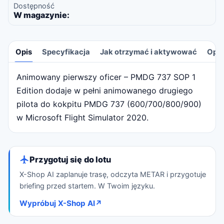
Dostępność
W magazynie:
Opis
Specyfikacja
Jak otrzymać i aktywować
Opin
Animowany pierwszy oficer – PMDG 737 SOP 1
Opis
Edition dodaje w pełni animowanego drugiego
pilota do kokpitu PMDG 737 (600/700/800/900)
w Microsoft Flight Simulator 2020.
Przygotuj się do lotu
X-Shop AI zaplanuje trasę, odczyta METAR i przygotuje
briefing przed startem. W Twoim języku.
Wypróbuj X-Shop AI
↗