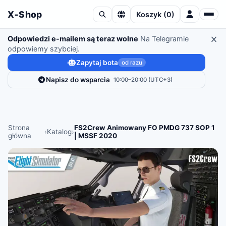
X‑Shop
Koszyk
(
0
)
Odpowiedzi e-mailem są teraz wolne
Na Telegramie
odpowiemy szybciej.
Zapytaj bota
od razu
Napisz do wsparcia
10:00–20:00 (UTC+3)
Strona
FS2Crew Animowany FO PMDG 737 SOP 1
›
Katalog
›
główna
| MSSF 2020