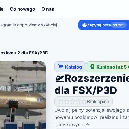
ie
Co nowego
O nas
legramie odpowiemy szybciej.
Zapytaj bota
od razu
poziomu 2 dla FSX/P3D
Katalog
Kupiono już 5
🛫Rozszerzeni
dla FSX/P3D
Brak opinii
Uwolnij pełny potencjał swojego 
nowemu poziomowi realizmu i zanu
lotniskowych! ✈️