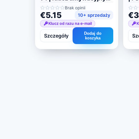
licencji
lic
Brak opinii
€5.15
€3
10+ sprzedaży
Klucz od razu na e-mail
K
Dodaj do
Szczegóły
Sz
koszyka