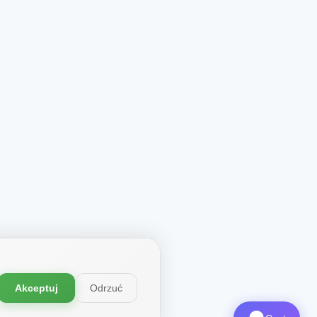
Akceptuj
Odrzuć