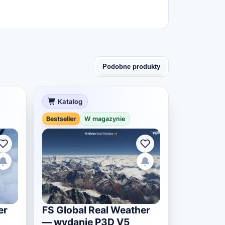
Podobne produkty
Katalog
Bestseller
W magazynie
er
FS Global Real Weather
— wydanie P3D V5