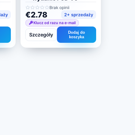
Brak opinii
€2.78
daży
2+ sprzedaży
Klucz od razu na e-mail
Dodaj do
Szczegóły
koszyka