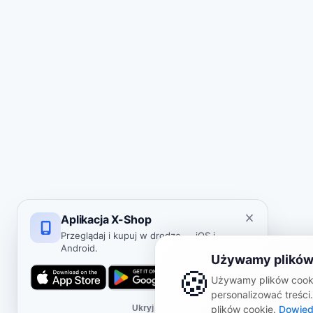
Aplikacja X-Shop
Przeglądaj i kupuj w drodze — iOS i
Android.
Używamy plików
🍪
Używamy plików cooki
personalizować treści
Ukryj
plików cookie.
Dowied