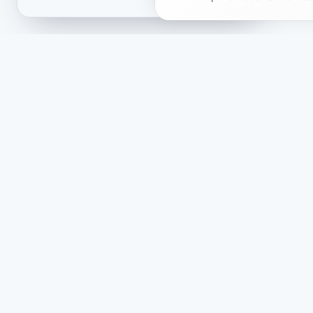
Sklep
Info
O nas
Oferta
Zestawy tematyczne
Polity
Opinie
Polity
Co nowego
Dostaw
Partnerzy i projekty
Polity
Polityk