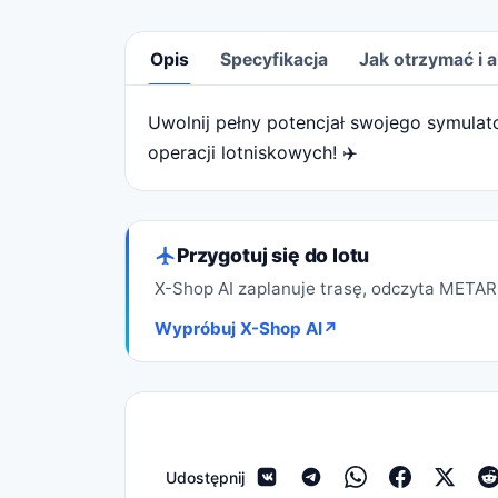
Opis
Specyfikacja
Jak otrzymać i
Uwolnij pełny potencjał swojego symulat
Opis
operacji lotniskowych! ✈️
Przygotuj się do lotu
X-Shop AI zaplanuje trasę, odczyta METAR 
Wypróbuj X-Shop AI
↗
Udostępnij