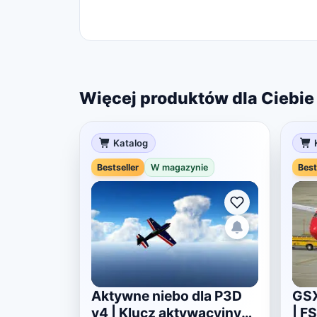
Więcej produktów dla Ciebie
Katalog
Bestseller
W magazynie
Best
Aktywne niebo dla P3D
GSX
v4 | Klucz aktywacyjny
| F