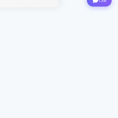
Czat
ystem
Kontakt
CEO
: ceo@aviashop.online
Wsparcie
: support@aviashop.online
—
wolne odpowiedzi
Sprzedaż i partnerstwa
:
sales@aviashop.online
Telegram
: @xsSUPPORTonline
Telegram Channel
: @aviash0p
Asystent
: @xshop_assistant_bot
Kontakt