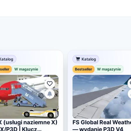
Katalog
Katalog
seller
W magazynie
Bestseller
W magazynie
 (usługi naziemne X)
FS Global Real Weath
SX/P3D | Klucz
— wydanie P3D V4