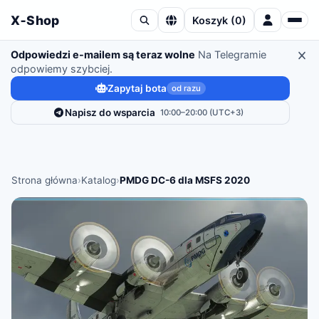
X‑Shop
Koszyk
(
0
)
Odpowiedzi e-mailem są teraz wolne
Na Telegramie
odpowiemy szybciej.
Zapytaj bota
od razu
Napisz do wsparcia
10:00–20:00 (UTC+3)
Strona główna
›
Katalog
›
PMDG DC-6 dla MSFS 2020