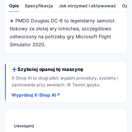
Opis
Specyfikacja
Jak otrzymać i aktywować
Opin
✈️ PMDG Douglas DC-6 to legendarny samolot
Opis
tłokowy ze złotej ery lotnictwa, szczegółowo
odtworzony na potrzeby gry Microsoft Flight
Simulator 2020.
Szybciej opanuj tę maszynę
X-Shop AI to drugi pilot: wyjaśni procedury, systemy i
zachowanie przy awariach. W Twoim języku.
Wypróbuj X-Shop AI
↗
Udostępnij