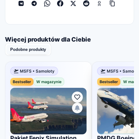
Więcej produktów dla Ciebie
Podobne produkty
MSFS • Samoloty
MSFS • Samolo
Bestseller
W magazynie
Bestseller
W maga
Pakiet Fenix ​​​​Simulation
PMDG Boeing