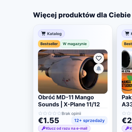
Więcej produktów dla Ciebie
Katalog
Bestseller
W magazynie
Best
Obróć MD-11 Mango
Pak
Sounds | X-Plane 11/12
A33
Pla
Brak opinii
€1.55
€2
12+ sprzedaży
Klucz od razu na e-mail
K