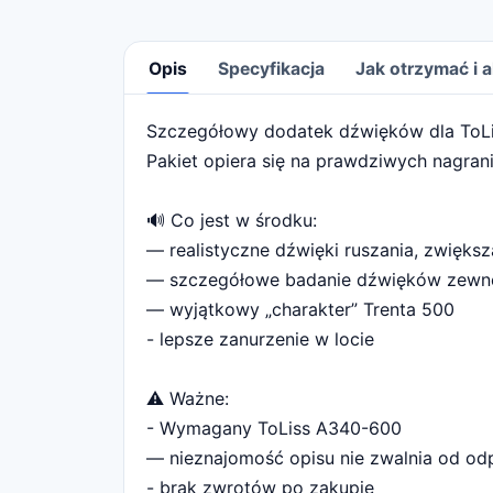
Opis
Specyfikacja
Jak otrzymać i
Szczegółowy dodatek dźwięków dla ToLiss
Opis
Pakiet opiera się na prawdziwych nagran
🔊 Co jest w środku:
— realistyczne dźwięki ruszania, zwiększ
— szczegółowe badanie dźwięków zewnę
— wyjątkowy „charakter” Trenta 500
- lepsze zanurzenie w locie
⚠️ Ważne:
- Wymagany ToLiss A340-600
— nieznajomość opisu nie zwalnia od od
- brak zwrotów po zakupie