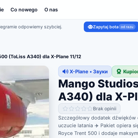
ie
Co nowego
O nas
legramie odpowiemy szybciej.
Zapytaj bota
od razu
00 (ToLiss A340) dla X-Plane 11/12
X-Plane • Звуки
Kupio
Mango Studios
A340) dla X-Pl
Brak opinii
Szczegółowy dodatek dźwięków dl
uczucie latania ✈️ Pakiet opiera 
Royce Trent 500 i dodaje maksyma