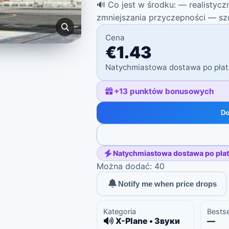
🔊 Co jest w środku: — realistycz
zmniejszania przyczepności — s
Cena
€1.43
Natychmiastowa dostawa po płat
+
13
punktów bonusowych
Do
Natychmiastowa dostawa po płat
Można dodać: 40
Notify me when price drops
Kategoria
Bestse
X-Plane • Звуки
—