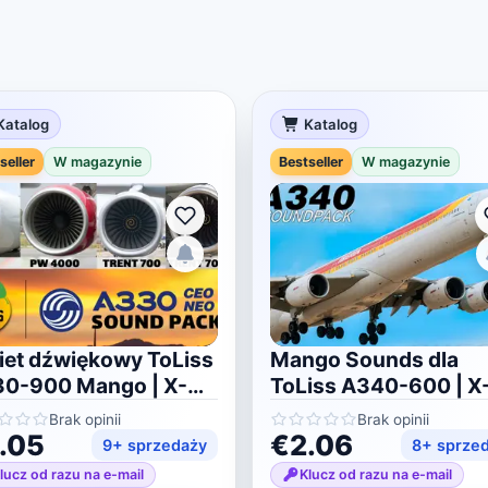
Katalog
Katalog
seller
W magazynie
Bestseller
W magazynie
iet dźwiękowy ToLiss
Mango Sounds dla
0-900 Mango | X-
ToLiss A340-600 | X
ne 11/12
Plane 11/12
Brak opinii
Brak opinii
.05
€2.06
9+ sprzedaży
8+ sprze
lucz od razu na e-mail
Klucz od razu na e-mail