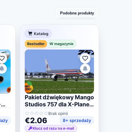
Podobne produkty
Katalog
Bestseller
W magazynie
Pakiet dźwiękowy Mango
-
Studios 757 dla X-Plane
11/12
Brak opinii
€2.06
daży
8+ sprzedaży
Klucz od razu na e-mail