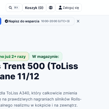
Koszyk
(
0
)
Zaloguj się
⌘K
Napisz do wsparcia
10:00–20:00 (UTC+3)
no już 2+ razy
W magazynie:
 Trent 500 (ToLiss
ane 11/12
a ToLiss A340, który całkowicie zmienia
się na prawdziwych nagraniach silników Rolls-
lnego realizmu w kokpicie i na zewnątrz.