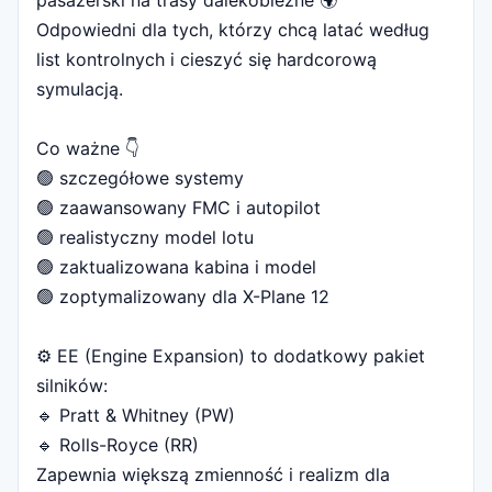
pasażerski na trasy dalekobieżne 🌍
Odpowiedni dla tych, którzy chcą latać według
list kontrolnych i cieszyć się hardcorową
symulacją.
Co ważne 👇
🟢 szczegółowe systemy
🟢 zaawansowany FMC i autopilot
🟢 realistyczny model lotu
🟢 zaktualizowana kabina i model
🟢 zoptymalizowany dla X-Plane 12
⚙️ EE (Engine Expansion) to dodatkowy pakiet
silników:
🔹 Pratt & Whitney (PW)
🔹 Rolls-Royce (RR)
Zapewnia większą zmienność i realizm dla