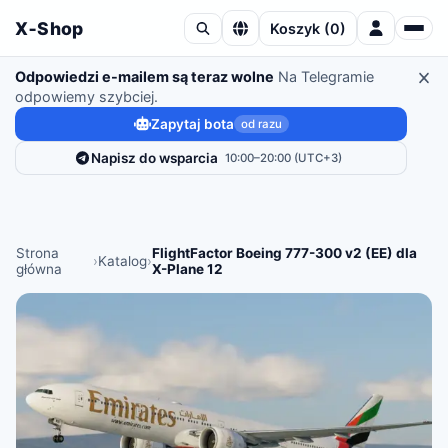
X‑Shop
Koszyk
(
0
)
Odpowiedzi e-mailem są teraz wolne
Na Telegramie
odpowiemy szybciej.
Zapytaj bota
od razu
Napisz do wsparcia
10:00–20:00 (UTC+3)
Strona
FlightFactor Boeing 777-300 v2 (EE) dla
›
Katalog
›
główna
X-Plane 12