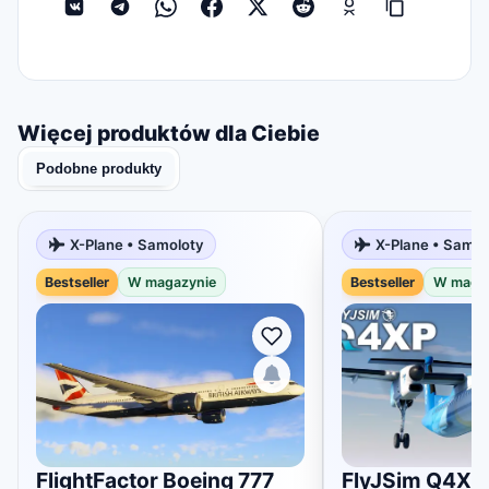
Więcej produktów dla Ciebie
Podobne produkty
X-Plane • Samoloty
X-Plane • Samol
Bestseller
W magazynie
Bestseller
W maga
FlightFactor Boeing 777
FlyJSim Q4XP