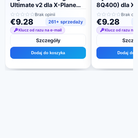
Ultimate v2 dla X-Plane
8Q400) dla X-
11/12
Brak opinii
Brak opin
€9.28
€9.28
261+ sprzedaży
1
Klucz od razu na e-mail
Klucz od razu na 
Szczegóły
Szcze
Dodaj do koszyka
Dodaj do 