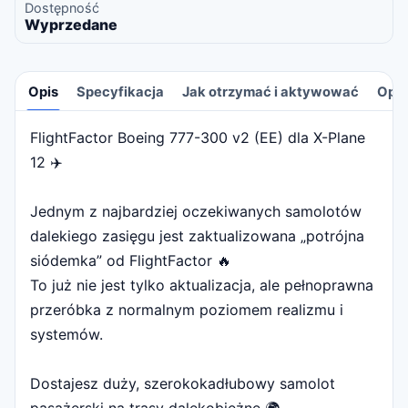
Dostępność
Wyprzedane
Opis
Specyfikacja
Jak otrzymać i aktywować
Opin
FlightFactor Boeing 777-300 v2 (EE) dla X-Plane
Opis
12 ✈️
Jednym z najbardziej oczekiwanych samolotów
dalekiego zasięgu jest zaktualizowana „potrójna
siódemka” od FlightFactor 🔥
To już nie jest tylko aktualizacja, ale pełnoprawna
przeróbka z normalnym poziomem realizmu i
systemów.
Dostajesz duży, szerokokadłubowy samolot