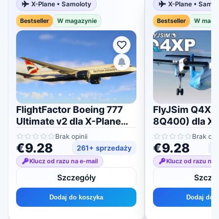
X-Plane • Samoloty
X-Plane • Samol
Bestseller
W magazynie
Bestseller
W maga
FlightFactor Boeing 777
FlyJSim Q4XP
Ultimate v2 dla X-Plane
8Q400) dla X-
11/12
Brak opinii
Brak opin
€9.28
€9.28
261+ sprzedaży
1
Klucz od razu na e-mail
Klucz od razu na 
Szczegóły
Szcze
Dodaj do koszyka
Dodaj do 