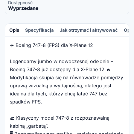
Dostępność
Wyprzedane
Opis
Specyfikacja
Jak otrzymać i aktywować
Opin
✈️ Boeing 747-8 (FPS) dla X-Plane 12
Opis
Legendarny jumbo w nowoczesnej odsłonie –
Boeing 747-8 już dostępny dla X-Plane 12 🔥
Modyfikacja skupia się na równowadze pomiędzy
oprawą wizualną a wydajnością, dlatego jest
idealna dla tych, którzy chcą latać 747 bez
spadków FPS.
🛫 Klasyczny model 747-8 z rozpoznawalną
kabiną „garbatą”.