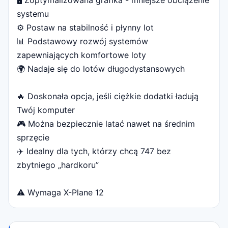
🖥 Zoptymalizowana grafika - mniejsze obciążenie
systemu
⚙️ Postaw na stabilność i płynny lot
📊 Podstawowy rozwój systemów
zapewniających komfortowe loty
🌍 Nadaje się do lotów długodystansowych
🔥 Doskonała opcja, jeśli ciężkie dodatki ładują
Twój komputer
🎮 Można bezpiecznie latać nawet na średnim
sprzęcie
✈️ Idealny dla tych, którzy chcą 747 bez
zbytniego „hardkoru”
⚠️ Wymaga X-Plane 12