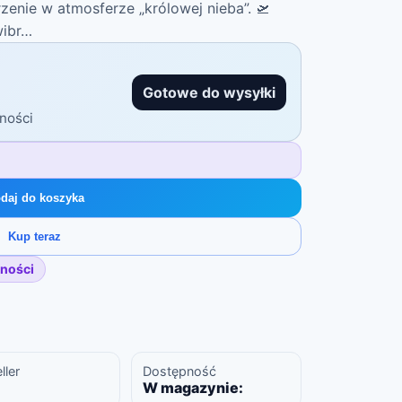
enie w atmosferze „królowej nieba”. 🛫
wibr…
Gotowe do wysyłki
ności
daj do koszyka
Kup teraz
ności
ller
Dostępność
W magazynie: