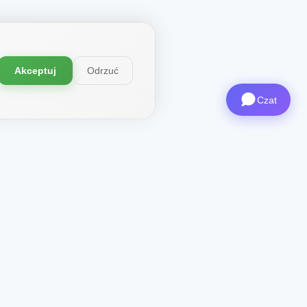
Akceptuj
Odrzuć
Czat
ystem
Kontakt
CEO
: ceo@aviashop.online
Wsparcie
: support@aviashop.online
—
wolne odpowiedzi