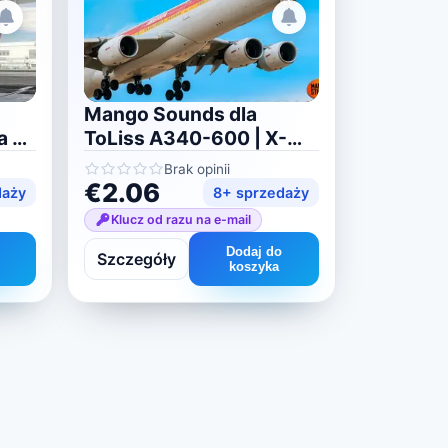
Mango Sounds dla
a X-
ToLiss A340-600 | X-
Plane 11/12
Brak opinii
€2.06
daży
8+ sprzedaży
Klucz od razu na e-mail
Dodaj do
Szczegóły
koszyka