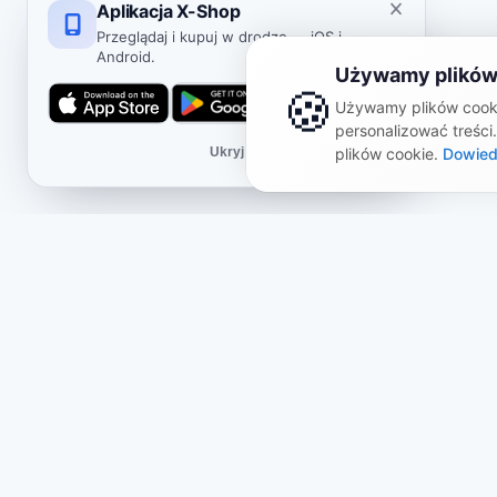
Aplikacja X-Shop
Przeglądaj i kupuj w drodze — iOS i
Android.
Używamy plików
🍪
Używamy plików cooki
personalizować treści
Ukryj
plików cookie.
Dowied
Sklep
Info
O nas
Oferta
Zestawy tematyczne
Polity