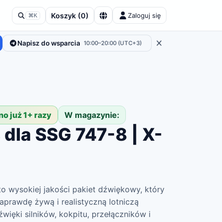
Koszyk
(
0
)
Zaloguj się
⌘K
Napisz do wsparcia
10:00–20:00 (UTC+3)
no już 1+ razy
W magazynie:
dla SSG 747-8 | X-
o wysokiej jakości pakiet dźwiękowy, który
naprawdę żywą i realistyczną lotniczą
ięki silników, kokpitu, przełączników i