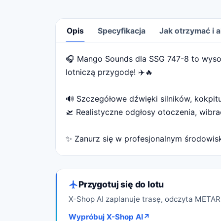
Opis
Specyfikacja
Jak otrzymać i
🎧 Mango Sounds dla SSG 747-8 to wysoki
Opis
lotniczą przygodę! ✈️🔥
🔊 Szczegółowe dźwięki silników, kokpit
🛫 Realistyczne odgłosy otoczenia, wibrac
✨ Zanurz się w profesjonalnym środowisk
Przygotuj się do lotu
X-Shop AI zaplanuje trasę, odczyta METAR 
Wypróbuj X-Shop AI
↗