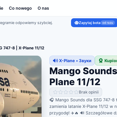
ie
Co nowego
O nas
legramie odpowiemy szybciej.
Zapytaj bota
od razu
 747-8 | X-Plane 11/12
X-Plane • Звуки
Kupio
Mango Sounds 
Plane 11/12
Brak opinii
🎧 Mango Sounds dla SSG 747-8 t
zamienia latanie X-Plane 11/12 w 
przygodę! ✈️🔥 🔊 Szczegółowe dźw