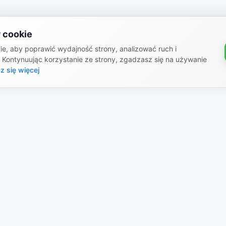
 cookie
e, aby poprawić wydajność strony, analizować ruch i
. Kontynuując korzystanie ze strony, zgadzasz się na używanie
z się więcej
rmacje prawne
Stworzone przez ekos
X-Shop
 publiczna
Dokumentacja
ka prywatności