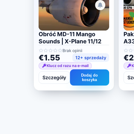
Obróć MD-11 Mango
Pak
Sounds | X-Plane 11/12
A33
Pla
Brak opinii
€1.55
€2
12+ sprzedaży
Klucz od razu na e-mail
K
Dodaj do
Szczegóły
Sz
koszyka