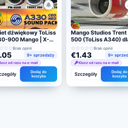
iet dźwiękowy ToLiss
Mango Studios Trent
0-900 Mango | X-
500 (ToLiss A340) dl
ne 11/12
Plane 11/12
Brak opinii
Brak opinii
.05
€1.43
9+ sprzedaży
9+ sprze
lucz od razu na e-mail
Klucz od razu na e-mail
Dodaj do
Dodaj do
czegóły
Szczegóły
koszyka
koszyka