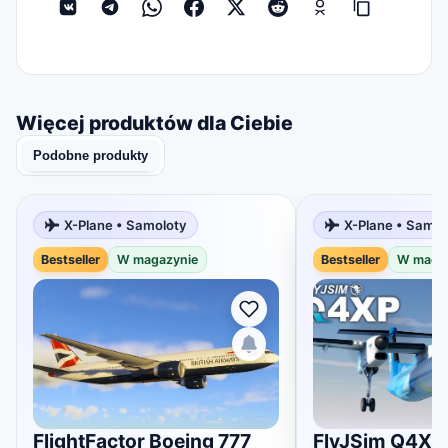
Więcej produktów dla Ciebie
Podobne produkty
X-Plane • Samoloty
X-Plane • Samol
Bestseller
W magazynie
Bestseller
W maga
FlightFactor Boeing 777
FlyJSim Q4XP