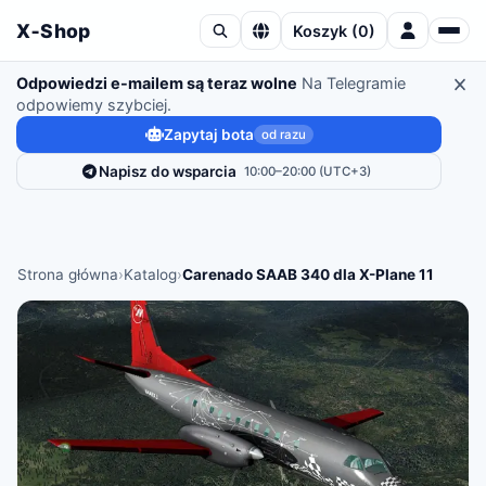
X‑Shop
Koszyk
(
0
)
Odpowiedzi e-mailem są teraz wolne
Na Telegramie
odpowiemy szybciej.
Zapytaj bota
od razu
Napisz do wsparcia
10:00–20:00 (UTC+3)
Strona główna
›
Katalog
›
Carenado SAAB 340 dla X-Plane 11