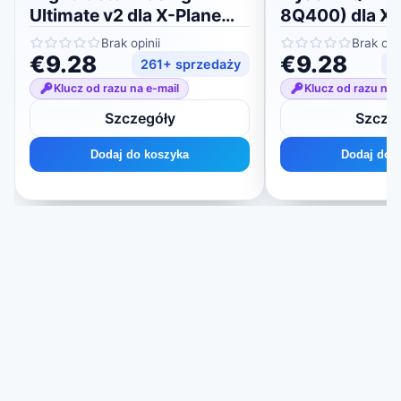
Ultimate v2 dla X-Plane
8Q400) dla X-
11/12
Brak opinii
Brak opin
€9.28
€9.28
261+ sprzedaży
1
Klucz od razu na e-mail
Klucz od razu na 
Szczegóły
Szcze
Dodaj do koszyka
Dodaj do 