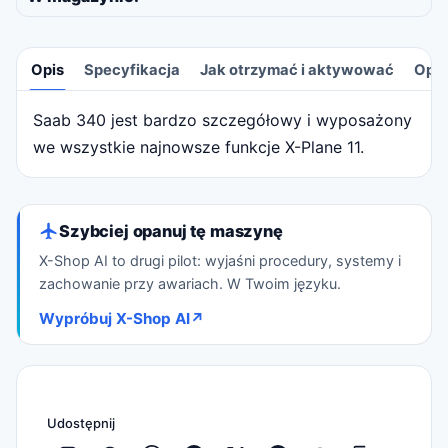
Opis
Specyfikacja
Jak otrzymać i aktywować
Opin
Saab 340 jest bardzo szczegółowy i wyposażony
Opis
we wszystkie najnowsze funkcje X-Plane 11.
Szybciej opanuj tę maszynę
X-Shop AI to drugi pilot: wyjaśni procedury, systemy i
zachowanie przy awariach. W Twoim języku.
Wypróbuj X-Shop AI
↗
Udostępnij