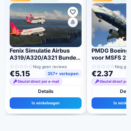
Fenix ​​Simulatie Airbus
PMDG Boeing
A319/A320/A321 Bundel
voor MSFS 20
voor MSFS 2020/2024
Nog geen reviews
Nog gee
€5.15
€2.37
357+ verkopen
Sleutel direct per e-mail
Sleutel direct per
Details
Detai
In winkelwagen
In winke