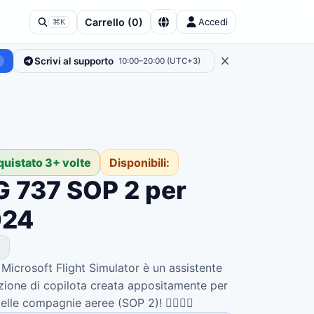
Carrello
(
0
)
Accedi
⌘K
Scrivi al supporto
10:00–20:00 (UTC+3)
quistato 3+ volte
Disponibili:
 737 SOP 2 per
024
e
crosoft Flight Simulator è un assistente
zione di copilota creata appositamente per
le compagnie aeree (SOP 2)! 👨‍✈️👩‍✈️