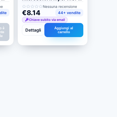
2020/2024
ne
Nessuna recensione
€8.14
dite
44+ vendite
Chiave subito via email
o è
Aggiungi al
Dettagli
nte
carrello
le