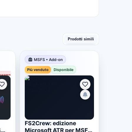
Prodotti simili
MSFS • Add-on
Più venduto
Più venduto
Disponibile
eamente non disponibile
FS2Crew: edizione
S
Microsoft ATR per MSFS