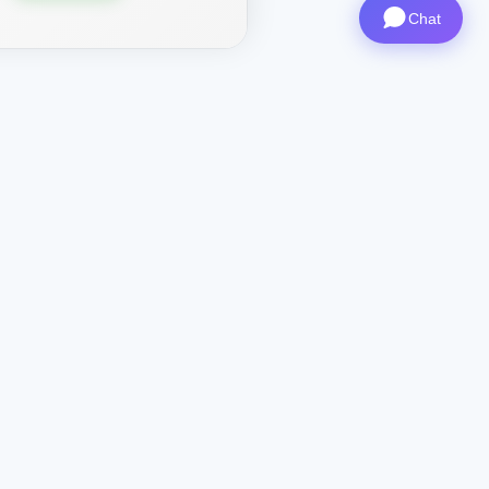
Chat
 X-
Contatti
CEO
: ceo@aviashop.online
Supporto
: support@aviashop.online
—
risposte lente
Vendite e partnership
:
sales@aviashop.online
Telegram
: @xsSUPPORTonline
Telegram Channel
: @aviash0p
Assistente
: @xshop_assistant_bot
Contattaci