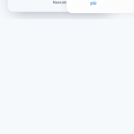
Nascondi
più
Negozio
Infor
Chi siamo
Offert
Bundle tematici
Informa
Recensioni
Politic
Novità
Conse
Partner e progetti
Politic
Politic