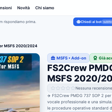
nsioni
Novità
Chi siamo
am rispondiamo prima.
Chiedi al bot
subito
er MSFS 2020/2024
MSFS • Add-on
Già ac
FS2Crew PMDG
MSFS 2020/2
Nessuna recension
✈️ FS2Crew PMDG 737 SOP 2 per Mi
vocale professionale e una simula
le procedure operative standard del