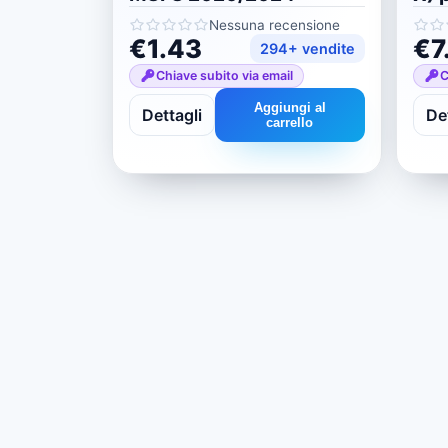
Nessuna recensione
€1.43
€7
294+ vendite
Chiave subito via email
C
Aggiungi al
Dettagli
Det
carrello