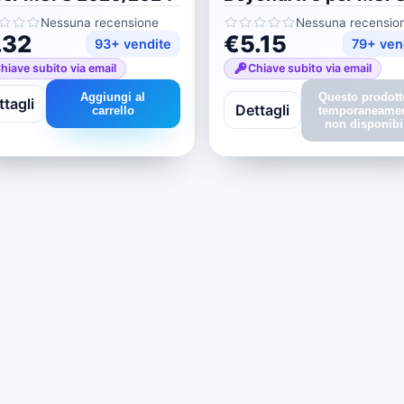
2020/2024
Nessuna recensione
Nessuna recensio
.32
€5.15
93+ vendite
79+ ven
hiave subito via email
Chiave subito via email
Aggiungi al
Questo prodott
tagli
Dettagli
carrello
temporaneame
non disponibi