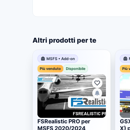
Altri prodotti per te
MSFS • Add-on
Più venduto
Disponibile
Più 
FSRealistic PRO per
GSX
MSFS 2020/2024
X) 