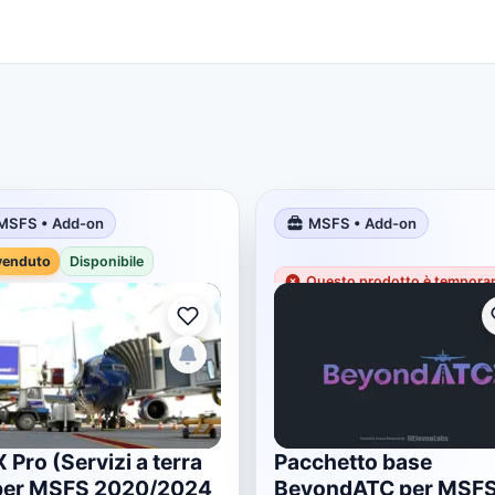
MSFS • Add-on
MSFS • Add-on
venduto
Disponibile
Questo prodotto è temporan
 Pro (Servizi a terra
Pacchetto base
per MSFS 2020/2024
BeyondATC per MSF