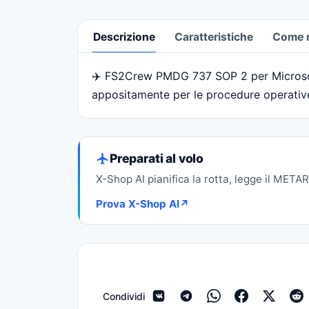
Descrizione
Caratteristiche
Come ri
✈️ FS2Crew PMDG 737 SOP 2 per Microsoft 
Descrizione
appositamente per le procedure operative 
Preparati al volo
X-Shop AI pianifica la rotta, legge il METAR 
Prova X-Shop AI
↗
Condividi