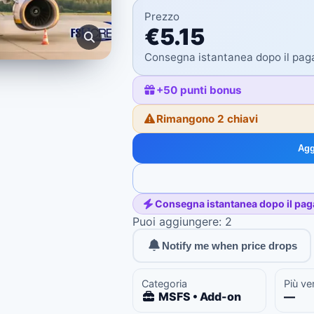
Prezzo
€5.15
Consegna istantanea dopo il pa
+
50
punti bonus
Rimangono 2 chiavi
Agg
Consegna istantanea dopo il pa
Puoi aggiungere: 2
Notify me when price drops
Categoria
Più ve
MSFS • Add-on
—