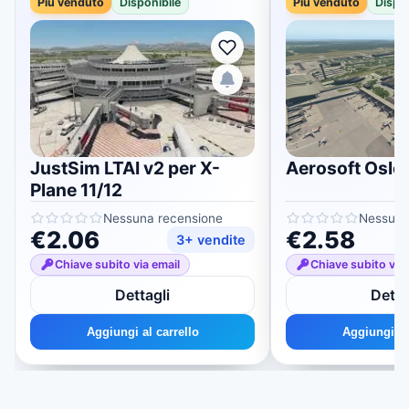
Più venduto
Disponibile
Più venduto
Dispon
JustSim LTAI v2 per X-
Aerosoft Oslo 
Plane 11/12
Nessuna recensione
Nessuna
€2.06
€2.58
3+ vendite
Chiave subito via email
Chiave subito via 
Dettagli
Detta
Aggiungi al carrello
Aggiungi al