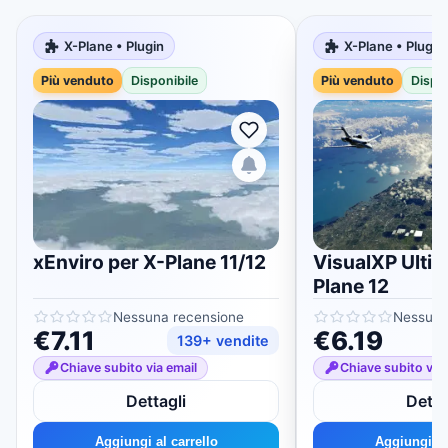
X-Plane • Plugin
X-Plane • Plugin
Più venduto
Disponibile
Più venduto
Dispon
xEnviro per X-Plane 11/12
VisualXP Ultim
Plane 12
Nessuna recensione
Nessuna
€7.11
€6.19
139+ vendite
Chiave subito via email
Chiave subito via 
Dettagli
Detta
Aggiungi al carrello
Aggiungi al