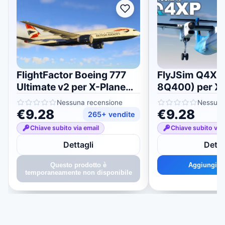
FlightFactor Boeing 777
FlyJSim Q4XP
Ultimate v2 per X-Plane
8Q400) per X-
11/12
Nessuna recensione
Nessuna
€9.28
€9.28
265+ vendite
Chiave subito via email
Chiave subito via 
Dettagli
Detta
Questo prodotto è
Aggiungi al
temporaneamente non disponibile