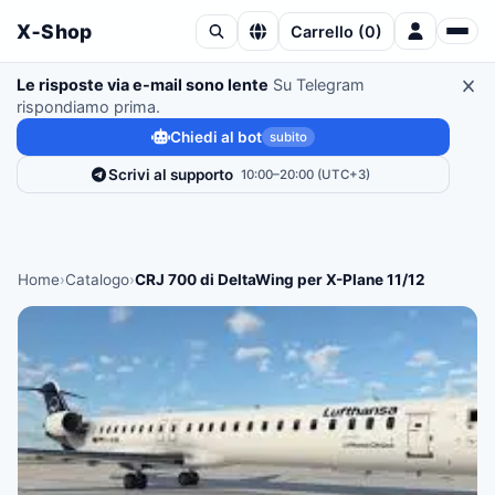
X‑Shop
Carrello
(
0
)
Le risposte via e-mail sono lente
Su Telegram
rispondiamo prima.
Chiedi al bot
subito
Scrivi al supporto
10:00–20:00 (UTC+3)
Home
›
Catalogo
›
CRJ 700 di DeltaWing per X-Plane 11/12