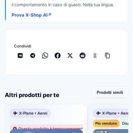
il comportamento in caso di guasti. Nella tua lingua.
Prova X-Shop AI
↗
Condividi
Prodotti simili
Altri prodotti per te
X-Plane • Aerei
X-Plane • Aerei
Più venduto
Più venduto
Dispon
Questo prodotto è temporaneamente non disponibile