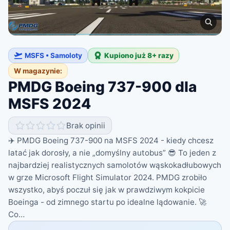
MSFS • Samoloty
Kupiono już 8+ razy
W magazynie:
PMDG Boeing 737-900 dla
MSFS 2024
Brak opinii
✈️ PMDG Boeing 737-900 na MSFS 2024 - kiedy chcesz
latać jak dorosły, a nie „domyślny autobus” 😎 To jeden z
najbardziej realistycznych samolotów wąskokadłubowych
w grze Microsoft Flight Simulator 2024. PMDG zrobiło
wszystko, abyś poczuł się jak w prawdziwym kokpicie
Boeinga - od zimnego startu po idealne lądowanie. 🚀
Co…