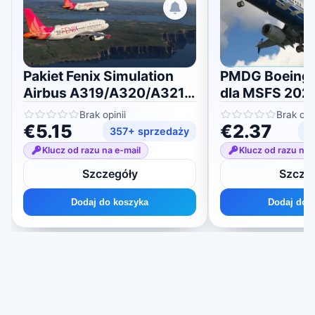
Pakiet Fenix ​​​​Simulation
PMDG Boeing
Airbus A319/A320/A321
dla MSFS 202
dla MSFS 2020/2024
Brak opinii
Brak opin
€5.15
€2.37
357+ sprzedaży
2
Klucz od razu na e-mail
Klucz od razu na 
Szczegóły
Szcze
Dodaj do koszyka
Dodaj do 