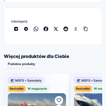
Udostępnij
Więcej produktów dla Ciebie
Podobne produkty
MSFS • Samoloty
MSFS • Samolo
Bestseller
W magazynie
Bestseller
W maga