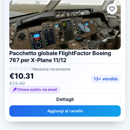
Pacchetto globale FlightFactor Boeing
767 per X-Plane 11/12
Nessuna recensione
€10.31
13+ vendite
€13.40
Chiave subito via email
Dettagli
Aggiungi al carrello