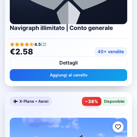
Navigraph illimitato | Conto generale
4.5
(
2
)
€2.58
40+ vendite
Dettagli
Aggiungi al carrello
−
38
%
X-Plane • Aerei
Disponibile