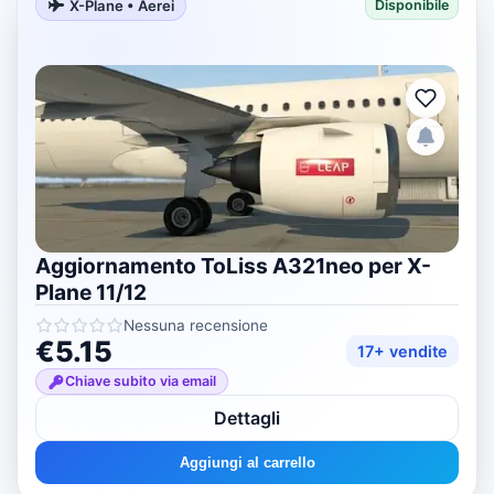
X-Plane • Aerei
Disponibile
Aggiornamento ToLiss A321neo per X-
Plane 11/12
Nessuna recensione
€5.15
17+ vendite
Chiave subito via email
Dettagli
Aggiungi al carrello