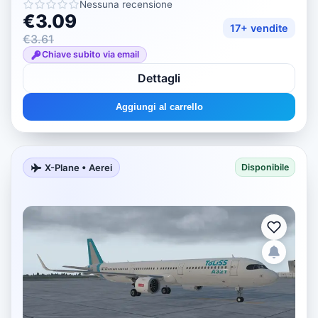
Nessuna recensione
€3.09
17+ vendite
€3.61
Chiave subito via email
Dettagli
Aggiungi al carrello
X-Plane • Aerei
Disponibile