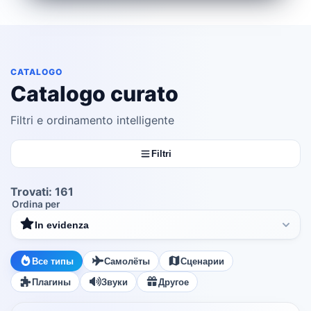
CATALOGO
Catalogo curato
Filtri e ordinamento intelligente
Filtri
Trovati
:
161
Ordina per
In evidenza
Все типы
Самолёты
Сценарии
Плагины
Звуки
Другое