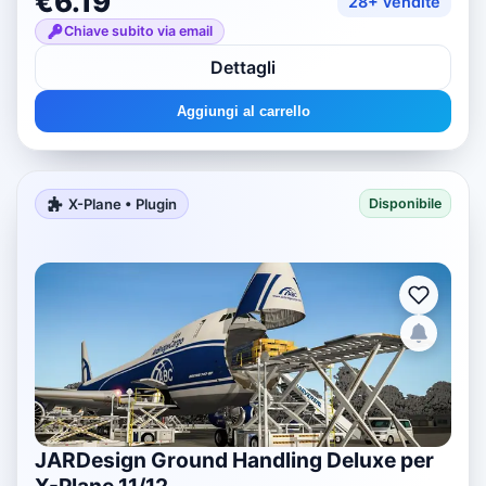
€6.19
28+ vendite
Chiave subito via email
Dettagli
Aggiungi al carrello
X-Plane • Plugin
Disponibile
JARDesign Ground Handling Deluxe per
X-Plane 11/12