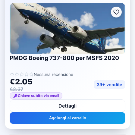
PMDG Boeing 737-800 per MSFS 2020
Nessuna recensione
€2.05
39+ vendite
€2.37
Chiave subito via email
Dettagli
Aggiungi al carrello