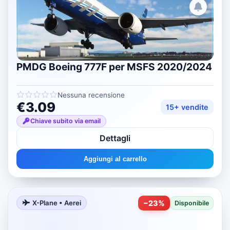
PMDG Boeing 777F per MSFS 2020/2024
Nessuna recensione
€3.09
15+ vendite
Chiave subito via email
Dettagli
Aggiungi al carrello
−
23
%
X-Plane • Aerei
Disponibile