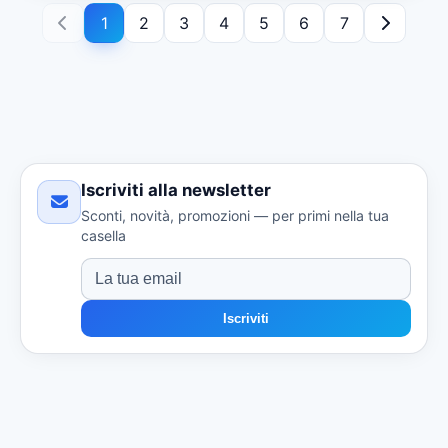
1
2
3
4
5
6
7
Iscriviti alla newsletter
Sconti, novità, promozioni — per primi nella tua
casella
Iscriviti