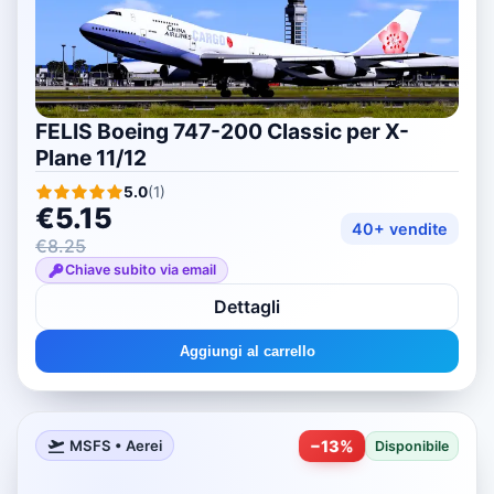
FELIS Boeing 747-200 Classic per X-
Plane 11/12
5.0
(
1
)
€5.15
40+ vendite
€8.25
Chiave subito via email
Dettagli
Aggiungi al carrello
−
13
%
MSFS • Aerei
Disponibile